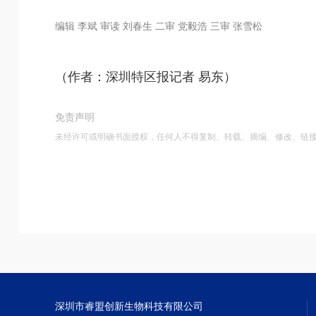
编辑 李斌 审读 刘春生 二审 党毅浩 三审 张雪松
（作者：深圳特区报记者 易东）
免责声明
未经许可或明确书面授权，任何人不得复制、转载、摘编、修改、链
深圳市睿盟创新生物科技有限公司