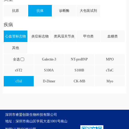
抗原
抗体
诊断酶
大包装试剂
疾病
心血管标志物
炎症标志物
类风湿关节炎
甲功类
血糖类
其他
全选
Galectin-3
NT-proBNP
MPO
sST2
S100A
S100B
cTnC
cTnI
D-Dimer
CK-MB
Myo
深圳市睿盟创新生物科技有限公司
地址：深圳市南山区学苑大道1001号南山