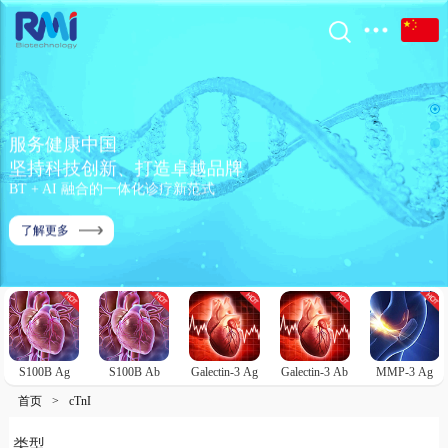
服务健康中国
坚持科技创新、打造卓越品牌
BT + AI 融合的一体化诊疗新范式
了解更多
S100B Ag
S100B Ab
Galectin-3 Ag
Galectin-3 Ab
MMP-3 Ag
首页
>
cTnI
类型