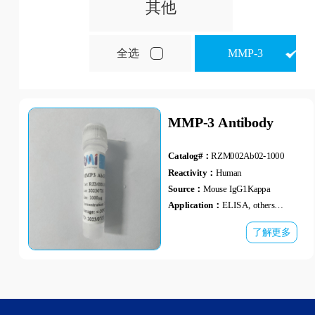
其他
全选
MMP-3
MMP-3 Antibody
Catalog#：
RZM002Ab02-1000
Reactivity：
Human
Source：
Mouse IgG1Kappa
Application：
ELISA, others
unspecified
了解更多