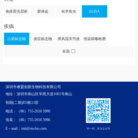
免疫荧光层析
胶体金
化学发光
ELISA
疾病
心肌标志物
炎症标志物
类风湿关节炎
传染病毒检测
全选
深圳市睿盟创新生物科技有限公司
地址：深圳市南山区学苑大道1001号南山
智园(二期)D3栋13层
电话：（86）755-2616 5996
传真：（86）755-2616 5996
E－mail：rmi@rm-bio.com
扫一扫，关注公众号